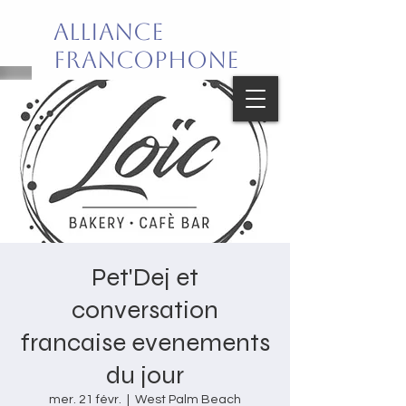
Alliance
Francophone
de Palm Beach
Joie de vivre en français!
Pet'Dej et
conversation
francaise evenements
du jour
mer. 21 févr.
  |  
West Palm Beach