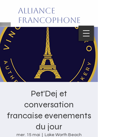
Alliance
Francophone
de Palm Beach
Joie de vivre en français!
Pet'Dej et
conversation
francaise evenements
du jour
mer. 15 mai
  |  
Lake Worth Beach