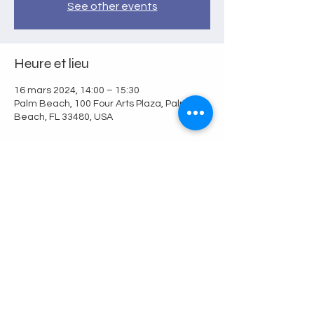
See other events
Heure et lieu
16 mars 2024, 14:00 – 15:30
Palm Beach, 100 Four Arts Plaza, Palm
Beach, FL 33480, USA
Partager cet événement
© 2010 Alliance Francophone
Confide
des Palm Beaches
ntialité
501(c)(3) ∙ Enregistrement #DLN
200238091