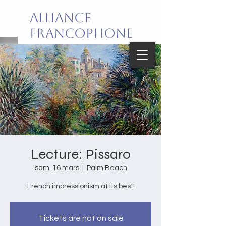
Alliance
Francophone
de Palm Beach
Joie de vivre en français!
Lecture: Pissaro
sam. 16 mars
  |  
Palm Beach
French impressionism at its best!
Tickets are not on sale