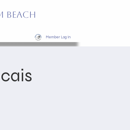
m Beach
Member Log In
ncais