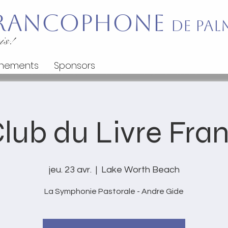
 Francophone
de Pal
is!
nements
Sponsors
lub du Livre Fra
jeu. 23 avr.
  |  
Lake Worth Beach
La Symphonie Pastorale - Andre Gide