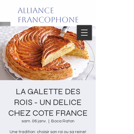
Alliance
Francophone
de Palm Beach
Joie de vivre en français!
LA GALETTE DES
ROIS - UN DELICE
CHEZ COTE FRANCE
sam. 06 janv.
  |  
Boca Raton
Une tradition: choisir son roi ou sa reine!