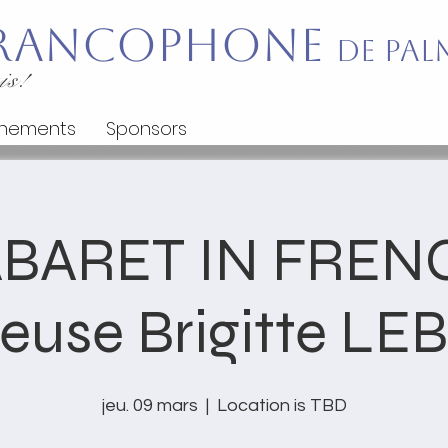
 Francophone
de Pal
is!
nements
Sponsors
BARET IN FREN
euse Brigitte L
jeu. 09 mars
  |  
Location is TBD