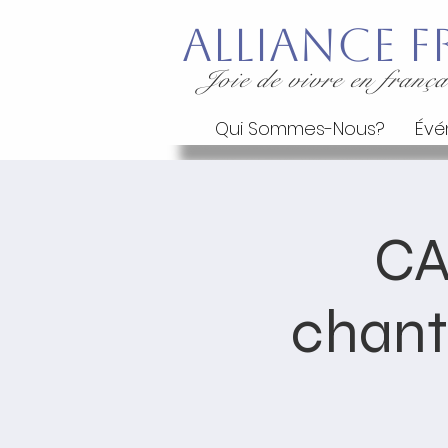
Alliance
Joie de vivre en frança
Qui Sommes-Nous?
Évé
CA
chant