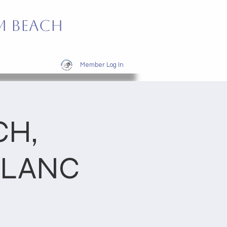
m Beach
Member Log In
CH,
EBLANC